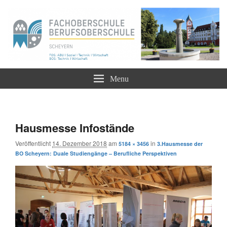
Staatliche Berufsoberschule und Fachoberschule
Berufliche Oberschule Scheyern –
Menu
FOS BOS
Bildnavigation
← zurück
Weiter →
Hausmesse Infostände
Veröffentlicht
14. Dezember 2018
am
in
5184 × 3456
3.Hausmesse der
BO Scheyern: Duale Studiengänge – Berufliche Perspektiven