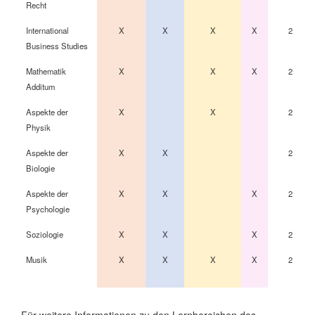
Recht
International
X
X
X
X
2
Business Studies
Mathematik
X
X
X
2
Additum
Aspekte der
X
X
2
Physik
Aspekte der
X
X
2
Biologie
Aspekte der
X
X
X
2
Psychologie
Soziologie
X
X
X
2
Musik
X
X
X
X
2
Für weitere Informationen zu den Lernbereichen des