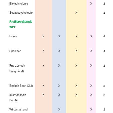
Biotechnologie
X
2
Sozialpsychologie
X
2
Profilerweiternde
WPF
Latein
X
X
X
X
4
Spanisch
X
X
X
X
4
Französisch
X
X
X
X
2
(fortgeführt)
English Book Club
X
X
X
X
2
Internationale
X
X
X
X
2
Politik
Wirtschaft und
X
X
2