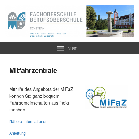
Staatliche Berufsoberschule und Fachoberschule
Berufliche Oberschule Scheyern –
Menu
FOS BOS
Mitfahrzentrale
Mithilfe des Angebots der MiFaZ
können Sie ganz bequem
Fahrgemeinschaften ausfindig
machen.
Nähere Informationen
Anleitung