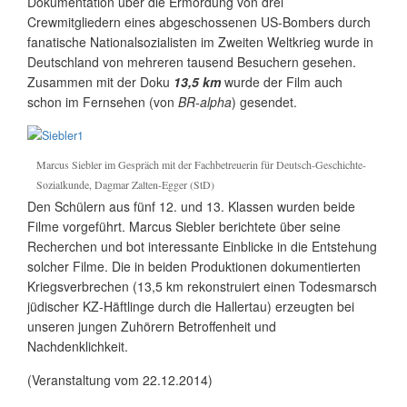
Dokumentation über die Ermordung von drei
Crewmitgliedern eines abgeschossenen US-Bombers durch
fanatische Nationalsozialisten im Zweiten Weltkrieg wurde in
Deutschland von mehreren tausend Besuchern gesehen.
Zusammen mit der Doku
13,5 km
wurde der Film auch
schon im Fernsehen (von
BR-alpha
) gesendet.
Marcus Siebler im Gespräch mit der Fachbetreuerin für Deutsch-Geschichte-
Sozialkunde, Dagmar Zalten-Egger (StD)
Den Schülern aus fünf 12. und 13. Klassen wurden beide
Filme vorgeführt. Marcus Siebler berichtete über seine
Recherchen und bot interessante Einblicke in die Entstehung
solcher Filme. Die in beiden Produktionen dokumentierten
Kriegsverbrechen (13,5 km rekonstruiert einen Todesmarsch
jüdischer KZ-Häftlinge durch die Hallertau) erzeugten bei
unseren jungen Zuhörern Betroffenheit und
Nachdenklichkeit.
(Veranstaltung vom 22.12.2014)