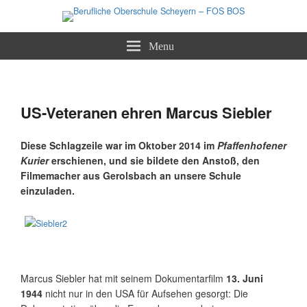
Staatliche Berufsoberschule und Fachoberschule
Berufliche Oberschule Scheyern –
Menu
FOS BOS
Beitragsnavigation
←
Zurück
Weiter
→
US-Veteranen ehren Marcus Siebler
Diese Schlagzeile war im Oktober 2014 im
Pfaffenhofener
Kurier
erschienen, und sie bildete den Anstoß, den
Filmemacher aus Gerolsbach an unsere Schule
einzuladen.
Marcus Siebler hat mit seinem Dokumentarfilm
13. Juni
1944
nicht nur in den USA für Aufsehen gesorgt: Die