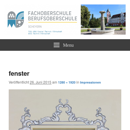
Staatliche Berufsoberschule und Fachoberschule
Berufliche Oberschule Scheyern –
Menu
FOS BOS
Bildnavigation
← zurück
Weiter →
fenster
Veröffentlicht
26. Juni 2015
am
in
1280 × 1920
Impressionen