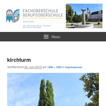
Staatliche Berufsoberschule und Fachoberschule
Berufliche Oberschule Scheyern –
Menu
FOS BOS
Bildnavigation
← zurück
Weiter →
kirchturm
Veröffentlicht
26. Juni 2015
am
in
1280 × 1920
Impressionen