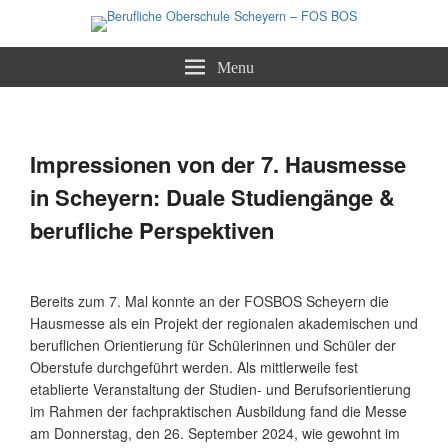
Staatliche Berufsoberschule und Fachoberschule
Berufliche Oberschule Scheyern –
Menu
FOS BOS
Beitragsnavigation
←
Zurück
Weiter
→
Impressionen von der 7. Hausmesse
in Scheyern: Duale Studiengänge &
berufliche Perspektiven
Bereits zum 7. Mal konnte an der FOSBOS Scheyern die
Hausmesse als ein Projekt der regionalen akademischen und
beruflichen Orientierung für Schülerinnen und Schüler der
Oberstufe durchgeführt werden. Als mittlerweile fest
etablierte Veranstaltung der Studien- und Berufsorientierung
im Rahmen der fachpraktischen Ausbildung fand die Messe
am Donnerstag, den 26. September 2024, wie gewohnt im