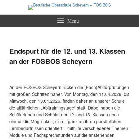
Staatliche Berufsoberschule und Fachoberschule
Berufliche Oberschule Scheyern –
Menu
FOS BOS
Beitragsnavigation
←
Zurück
Weiter
→
Endspurt für die 12. und 13. Klassen
an der FOSBOS Scheyern
An der FOSBOS Scheyern rücken die (Fach)Abiturprüfungen
mit großen Schritten näher. Von Montag, den 11.04.2026, bis
Mittwoch, den 13.04.2026, finden daher an unserer Schule
die alljährlichen „Abitrainingstage“ statt. Dabei haben die
Schülerinnen und Schüler der 12. und 13. Klassen noch
einmal die Möglichkeit, sich – ganz an ihren persönlichen
Lernbedürfnissen orientiert – mithilfe verschiedener Themen-
Module und Fachsprechstunden auf die anstehenden